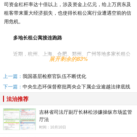
司资金杠杆率达十倍以上，涉及资金上亿元，给上万房东及
租客带来重大经济损失，也使得长租公寓行业遭遇空前的信
用危机。
多地长租公寓接连跑路
近期，杭州、上海、合肥、郑州、广州等地多家长租公
展开剩余的83%
寓公司爆雷，这些公司均采取“高进低出”“长收短付”模式经
营，即高价收房、低价出租，对房东采取每月支付，对租客
上一篇：
我国基层检察官队伍不断优化
则收取至少半年以上的房租。一些企业按年收、按月付，杠
下一篇：
中央生态环保督察批两央企下属企业逾越法律底线
杆率能放大到十倍以上。
法治推荐
目前各大城市的长租公寓分为两类，一类是重资产型，
吉林省司法厅副厅长林松涉嫌操纵市场监管
主要为开发商自持的长租公寓，也有部分国有房源；一类是
厅法
轻资产型，由住房租赁企业在市场上收集分散的个人房源，
时间：10月10日
统一托管和转租。轻资产、托管式住房租赁企业因门槛低、