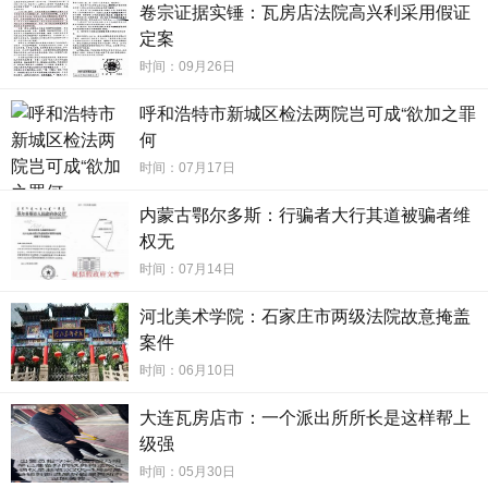
起步容易，目前是市场主力。
卷宗证据实锤：瓦房店法院高兴利采用假证
定案
今年3月，成都市民张女士将一套闲置房产挂到“闲
时间：09月26日
鱼”App上出租，随后，一名巢客遇家的业务员私信询问张女
呼和浩特市新城区检法两院岂可成“欲加之罪
士是否考虑将房屋托管。经核查该公司相关营业信息没有问
何
题后，双方签订了委托管理服务合同，租金是2800元一个
时间：07月17日
月。4月，张女士无意间得知，租客竟以不到2000元的价格
内蒙古鄂尔多斯：行骗者大行其道被骗者维
租下了房子。“当时就觉得不对劲，但合同已经生效。”
权无
该房子的租客陈小姐是一名刚毕业的大学生。“我租房时
时间：07月14日
看了房东和中介公司签订的委托书，才放心租下这套房
河北美术学院：石家庄市两级法院故意掩盖
子。”陈小姐说，因为租金比市场价低三四百元，中介要求必
案件
须一次性缴纳一年的租金，当时总共缴纳了两万多元。
时间：06月10日
大连瓦房店市：一个派出所所长是这样帮上
陈小姐承租后，巢客遇家每个月给张女士交付房租，然
级强
而自7月起，张女士再也没有收到过房租。8月初，巢客遇家
时间：05月30日
全部业务员离职，公司人去楼空，大量房东和租客聚集在办