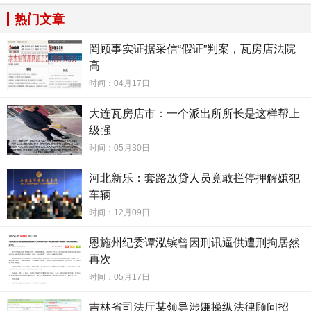
公室外打探消息，加微信群抱团维权。
热门文章
罔顾事实证据采信“假证”判案，瓦房店法院
8月19日，《经济参考报》记者陪同张女士前往当地派
高
出所报案时看到，许多手持“一城一家”“猪猪帮”“巢客遇家”租
时间：04月17日
赁合同的受害者正排着队报案。时值毕业季，受波及群体多
为刚毕业的大学生，大量租客交了一年甚至两年房租，房东
大连瓦房店市：一个派出所所长是这样帮上
级强
却没收到钱，要求租客搬离，许多租客陷入无家可归境地。
也有不少租客不愿搬离，与房东产生矛盾。派出所民警告诉
时间：05月30日
记者，此案波及面大，目前经侦部门正在调查。
河北新乐：套路放贷人员竟敢拦停押解嫌犯
车辆
巢客公寓官网显示，截至2019年9月，其已布局杭州、
时间：12月09日
上海、苏州、武汉、成都、天津六个城市，累计管理超过两
恩施州纪委谭泓镔曾因刑讯逼供遭刑拘居然
万套房源。有报道称，巢客公寓此次事件造成约1.7万人利益
再次
受损，涉及资金超过亿元。记者了解到，武汉巢客公寓曾在
时间：05月17日
4月被曝出资金链断裂，涉及租客房东超8000人。
吉林省司法厅某领导涉嫌操纵法律顾问招