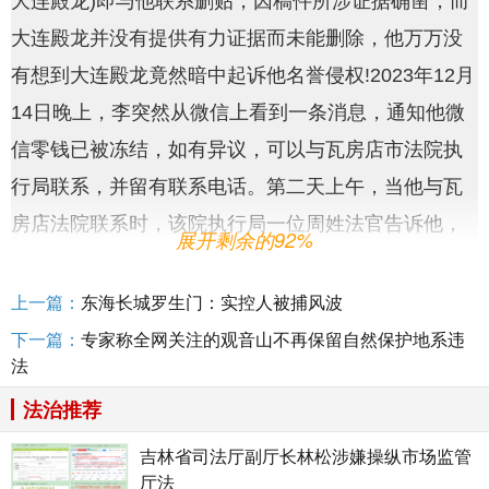
大连殿龙)即与他联系删贴，因稿件所涉证据确凿，而
大连殿龙并没有提供有力证据而未能删除，他万万没
有想到大连殿龙竟然暗中起诉他名誉侵权!2023年12月
14日晚上，李突然从微信上看到一条消息，通知他微
信零钱已被冻结，如有异议，可以与瓦房店市法院执
行局联系，并留有联系电话。第二天上午，当他与瓦
房店法院联系时，该院执行局一位周姓法官告诉他，
展开剩余的92%
你与大连殿龙有一个名誉权纠纷官司，我院做出的判
决已经生效，判决你赔偿对方20万元名誉损失费和1万
上一篇：
东海长城罗生门：实控人被捕风波
元律师费。因为银行卡、微信、支付宝均被冻结，严
下一篇：
专家称全网关注的观音山不再保留自然保护地系违
法
重影响了工作和生活，李从12月15日以后，就不断的
法治推荐
与法院联系。
吉林省司法厅副厅长林松涉嫌操纵市场监管
厅法