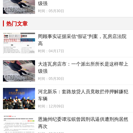
级强
时间：05月30日
热门文章
经过多次联系后，瓦房店法院其他法官在2024年4
罔顾事实证据采信“假证”判案，瓦房店法院
高
月3日将高兴利法官的大作(辽宁省瓦房店市人民法院
时间：04月17日
民事判决书【2023】辽0281民初261号)给李广军邮寄
大连瓦房店市：一个派出所所长是这样帮上
到了长春(有邮政单据和通话录音为证)。李广军不看则
级强
已，一看这个判决书，大吃一惊。
时间：05月30日
记者从李广军处看到了这份判决书后，不禁感到细
河北新乐：套路放贷人员竟敢拦停押解嫌犯
车辆
思极控。判决书所称的名誉侵权稿子主要有：《大连
时间：12月09日
瓦房店:樱桃树遭无声屠杀谁是凶手》、《大连瓦房
恩施州纪委谭泓镔曾因刑讯逼供遭刑拘居然
店：“樱桃姐姐”温柔的残忍只顾赚钱?》、《大连殿龙
再次
公司:疯狂删稿为哪般?》、《大连瓦房店：樱桃事件