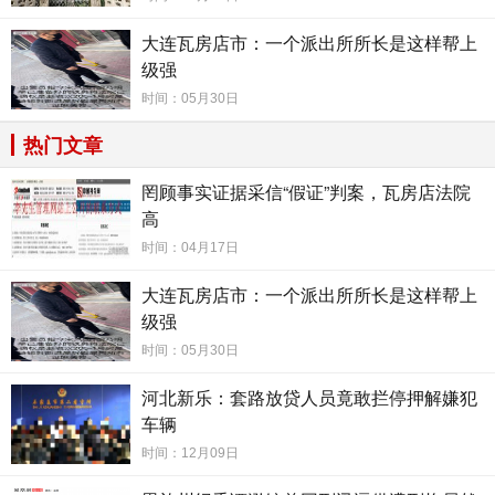
大连瓦房店市：一个派出所所长是这样帮上
级强
时间：05月30日
热门文章
举报材料直指，此次考察被指是为后续的招标“定向安
罔顾事实证据采信“假证”判案，瓦房店法院
高
排”进行事前沟通和铺路，是以合法形式掩盖非法目的的行
为，涉嫌变相操纵采购程序，严重违背了《中华人民共和国
时间：04月17日
政府采购法》中关于公平竞争与程序正义的基本准则。此次
大连瓦房店市：一个派出所所长是这样帮上
考察也严重违反中央八项规定的工作精神，司法厅党组应予
级强
以严查。这种在关键时刻、关键人物之间的聚集，形成了一
时间：05月30日
个封闭的决策与利益协调空间，使得正常的监管程序形同虚
河北新乐：套路放贷人员竟敢拦停押解嫌犯
设。
车辆
职工举报直指核心，呼吁彻查权力运作
时间：12月09日
吉林省吉储橡胶厂的职工在举报信中明确指出，林松、