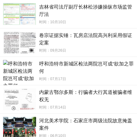
吉林省司法厅副厅长林松涉嫌操纵市场监管
与人际往来。这种“监管者、行业领袖、投标方”之间的高度重
厅法
合，林松既是行业的监管者，又似乎成为利益分配的协调者;
时间：10月10日
田大原作为行业代表，同时涉足具体的政企纠纷代理;王哲则
最终获得了实质性的商业利益。这种角色的混同与交叉，严
卷宗证据实锤：瓦房店法院高兴利采用假证
重冲击了政府采购应有的独立性、透明度和公信力，构成了
定案
典型的“政律勾结”。
时间：09月26日
“考察”时间点敏感，被指“以公务之名行勾连之实”
呼和浩特市新城区检法两院岂可成“欲加之罪
何
更为蹊跷的是，在吉林省市场监督管理厅法律顾问招标
时间：07月17日
进入关键阶段期间，林松副厅长带队，田大原与王哲共同参
与，以及司法厅律师工作处处长洪波、律师协会秘书长黄默
内蒙古鄂尔多斯：行骗者大行其道被骗者维
等一行五人，“专程”前往浙江等地进行了一场所谓的“考察交
权无
流”活动。其发生的时间点与招标关键期高度重叠，不得不让
时间：07月14日
人怀疑其真实目的。
河北美术学院：石家庄市两级法院故意掩盖
案件
时间：06月10日