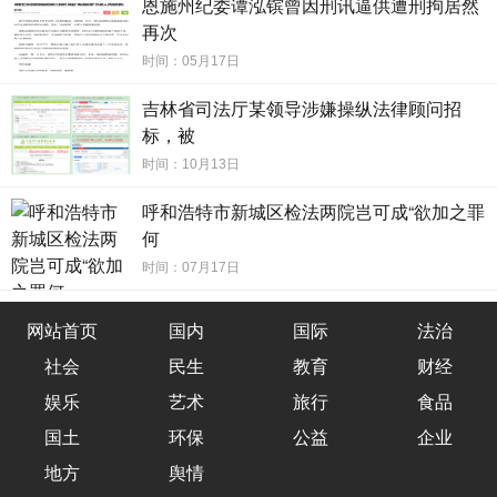
恩施州纪委谭泓镔曾因刑讯逼供遭刑拘居然
田大原、王哲三人之间的同行考察行为，绝非简单的业务交
再次
流，而是“为掩盖利益输送而进行的协同行动”。他们强烈质疑
时间：05月17日
司法厅副厅长林松利用其掌握的职权，为田大原所在的律师
吉林省司法厅某领导涉嫌操纵法律顾问招
协会及王哲所在的律师事务所在争取政府法律顾问项目上提
标，被
供各种便利，涉嫌滥用职权、操纵采购、妨害公平竞争。
时间：10月13日
二、田大原所涉“四宗罪”背景复杂，情节严重
呼和浩特市新城区检法两院岂可成“欲加之罪
在林松副厅长涉嫌操纵招标事件的背后，是吉林省律师
何
协会会长田大原所被举报的一系列更为基础且严重的违法违
时间：07月17日
规问题。这些问题持续时间长，涉及面广，且均与林松的监
管职责密切相关。
网站首页
国内
国际
法治
社会
民生
教育
财经
第一宗罪：涉嫌制造虚假诉讼，公权私用侵害职工权益
娱乐
艺术
旅行
食品
2019年6月，田大原以其担任主任的吉林衡丰律师事务
国土
环保
公益
企业
所名义，与长春市宽城区发改局局长郭中凡、副局长纪勇签
地方
舆情
订了《委托代理协议》(一份三方协议)，公然帮助宽城区的发