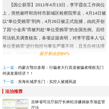
【因公获罪】2011年4月13日，李宇霞在工作岗位
上，突然被呼和浩特市新城区检察院带走，4月14日被
以“单位受贿罪”刑拘，4月26日被正式批捕，由此开创
了因“小金库”而被判处“单位受贿罪”的全国先例。后经
司法机关调查核实，各项证据表明，对李宇霞本人“以
单位受贿罪”进行指控与事实严重不符，且无任何法理
展开剩余的84%
依据，应撤案以单位违纪处理为妥。
上一篇：
内蒙古鄂尔多斯：行骗者大行其道被骗者维权无门
何谈发展经济？！
【非法取证】但出乎意料的是，该案并没有按照正
下一篇：
东海长城罗生门：实控人被捕风波
常的程序推进，李宇霞非但没获得人身自由，反而却
法治推荐
被送往异地羁押，遭到了20多名专案人员旷日持久的
吉林省司法厅副厅长林松涉嫌操纵市场监管
轮番逼供，专案人员使尽一切威逼利诱手段，迫使李
厅法