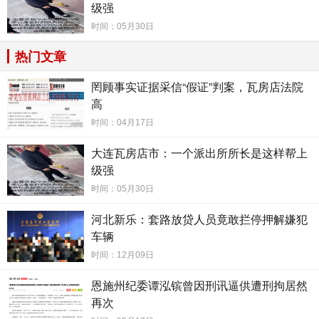
级强
2013年9月11日，新城区法院以单位受贿罪(103万
时间：05月30日
元)、个人受贿罪(19.7万元)判处李宇霞有期徒刑14
热门文章
年，合并执行12年。
罔顾事实证据采信“假证”判案，瓦房店法院
【步步紧逼】更让人震惊的是，李宇霞于2022年
高
时间：04月17日
10月13日刑满出狱后不久，病弱的身体还没康复，突
然又被呼和浩特市新城区检察院指控犯有挪用公款
大连瓦房店市：一个派出所所长是这样帮上
级强
罪，本人同时被指控为挪用公款罪的共犯。呼和浩特
时间：05月30日
市新城区法院以(2022)内0102刑初98号刑事判决书，
河北新乐：套路放贷人员竟敢拦停押解嫌犯
判决李宇霞有期徒刑五年，判决我本人有期徒刑一年
车辆
零六个月。我们不服上诉后，呼和浩特市中级法院以
时间：12月09日
(2023)内01刑终156号《刑事裁定书》，对新城区法院
恩施州纪委谭泓镔曾因刑讯逼供遭刑拘居然
的一审判决，认定“部分事实不清”、“适用法律错误”，
再次