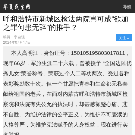
导航
呼和浩特市新城区检法两院岂可成“欲加
之罪何患无辞”的推手？
编辑：李自强
关注 +
2024年07月17日
本人高明江，身份证号：150105195803017811，
现年66岁，军旅生涯二十六载，曾被授予 “全国边陲优
秀儿女”荣誉称号、荣获过个人二等功两次、受过各种
表彰奖励数十次。但一个甘愿把青春和生命都无私奉
献给祖国的老兵，在面对内蒙古呼和浩特市新城区检
察院和法院有失公允的执法时，却甚感额蹙心痛、悲
不自胜。为维护法律的公平正义，为维护不可亵渎的
人格尊严，为维护宪法赋予的人身权益，现在进行实